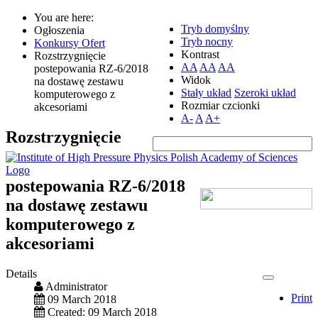
You are here:
Tryb domyślny
Ogłoszenia
Tryb nocny
Konkursy Ofert
Kontrast
Rozstrzygnięcie
AA
AA
AA
postepowania RZ-6/2018
Widok
na dostawę zestawu
Stały układ
Szeroki układ
komputerowego z
Rozmiar czcionki
akcesoriami
A-
A
A+
Rozstrzygnięcie
postepowania RZ-6/2018
na dostawę zestawu
komputerowego z
akcesoriami
Details
Administrator
Print
09 March 2018
Created: 09 March 2018