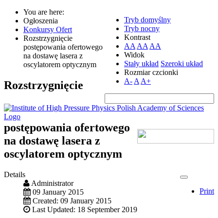
You are here:
Tryb domyślny
Ogłoszenia
Tryb nocny
Konkursy Ofert
Kontrast
Rozstrzygnięcie
AA
AA
AA
postępowania ofertowego
Widok
na dostawę lasera z
Stały układ
Szeroki układ
oscylatorem optycznym
Rozmiar czcionki
A-
A
A+
Rozstrzygnięcie
postępowania ofertowego
na dostawę lasera z
oscylatorem optycznym
Details
Administrator
Print
09 January 2015
Created: 09 January 2015
Last Updated: 18 September 2019