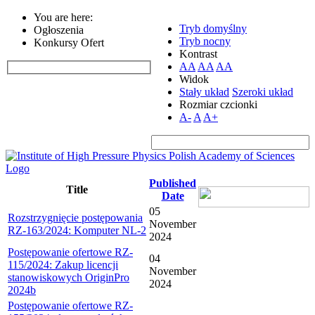
You are here:
Tryb domyślny
Ogłoszenia
Tryb nocny
Konkursy Ofert
Kontrast
AA
AA
AA
Widok
Stały układ
Szeroki układ
Rozmiar czcionki
A-
A
A+
Published
Title
Date
05
Rozstrzygnięcie postępowania
November
RZ-163/2024: Komputer NL-2
2024
Postępowanie ofertowe RZ-
04
115/2024: Zakup licencji
November
stanowiskowych OriginPro
2024
2024b
Postępowanie ofertowe RZ-