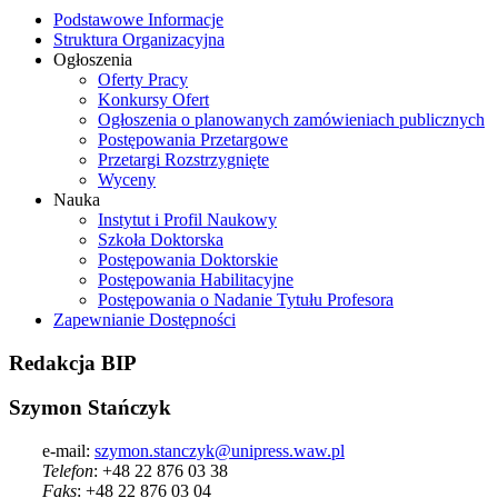
Podstawowe Informacje
Struktura Organizacyjna
Ogłoszenia
Oferty Pracy
Konkursy Ofert
Ogłoszenia o planowanych zamówieniach publicznych
Postępowania Przetargowe
Przetargi Rozstrzygnięte
Wyceny
Nauka
Instytut i Profil Naukowy
Szkoła Doktorska
Postępowania Doktorskie
Postępowania Habilitacyjne
Postępowania o Nadanie Tytułu Profesora
Zapewnianie Dostępności
Redakcja
BIP
Szymon Stańczyk
e-mail:
szymon.stanczyk@unipress.waw.pl
Telefon
: +48 22 876 03 38
Faks
: +48 22 876 03 04