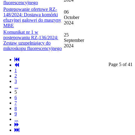
fluorescencyjnego
Postępowanie ofertowe RZ-
06
148/2024: Dostawa komórki
October
efuzyjnej galowej do maszyny
2024
MBE
Komunikat nr 1 w
25
postępowaniu RZ-136/2024:
September
Zestaw uzupełniający do
2024
mikroskopu fluorescencyjnego
Page 5 of 41
1
2
3
...
5
6
7
8
9
...