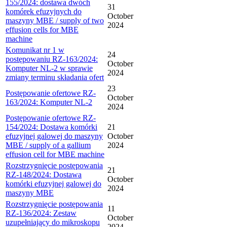
155/2024: dostawa dwóch
31
komórek efuzyjnych do
October
maszyny MBE / supply of two
2024
effusion cells for MBE
machine
Komunikat nr 1 w
24
postępowaniu RZ-163/2024:
October
Komputer NL-2 w sprawie
2024
zmiany terminu składania ofert
23
Postępowanie ofertowe RZ-
October
163/2024: Komputer NL-2
2024
Postępowanie ofertowe RZ-
154/2024: Dostawa komórki
21
efuzyjnej galowej do maszyny
October
MBE / supply of a gallium
2024
effusion cell for MBE machine
Rozstrzygnięcie postępowania
21
RZ-148/2024: Dostawa
October
komórki efuzyjnej galowej do
2024
maszyny MBE
Rozstrzygnięcie postępowania
11
RZ-136/2024: Zestaw
October
uzupełniający do mikroskopu
2024