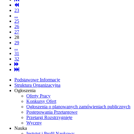
23
...
25
26
27
28
29
...
31
32
Podstawowe Informacje
Struktura Organizacyjna
Ogłoszenia
Oferty Pracy
Konkursy Ofert
Ogłoszenia o planowanych zamówieniach publicznych
Postępowania Przetargowe
Przetargi Rozstrzygnięte
Wyceny
Nauka
Instytut i Profil Naukowy