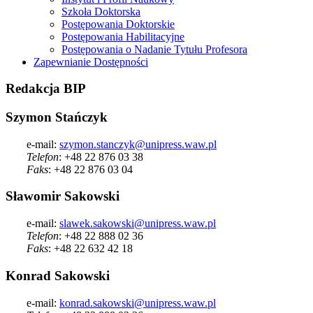
Szkoła Doktorska
Postępowania Doktorskie
Postępowania Habilitacyjne
Postępowania o Nadanie Tytułu Profesora
Zapewnianie Dostępności
Redakcja
BIP
Szymon Stańczyk
e-mail:
szymon.stanczyk@unipress.waw.pl
Telefon
: +48 22 876 03 38
Faks
: +48 22 876 03 04
Sławomir Sakowski
e-mail:
slawek.sakowski@unipress.waw.pl
Telefon
: +48 22 888 02 36
Faks
: +48 22 632 42 18
Konrad Sakowski
e-mail:
konrad.sakowski@unipress.waw.pl