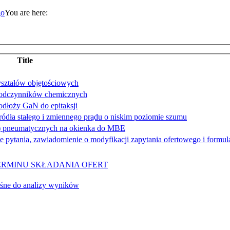
You are here:
Title
yształów objętościowych
 odczynników chemicznych
odłoży GaN do epitaksji
dła stałego i zmiennego prądu o niskim poziomie szumu
w) pneumatycznych na okienka do MBE
pytania, zawiadomienie o modyfikacji zapytania ofertowego i formul
E TERMINU SKŁADANIA OFERT
śne do analizy wyników