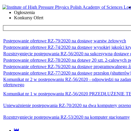
Ogłoszenia
Konkursy Ofert
Postępowanie ofertowe RZ-79/2020 na dostawę warstw żelowych
Postępowanie ofertowe RZ-74/2020 na dostawę wysokiej jakości kr
Rozstrzygnięcie postępowania RZ-56/2020 na sukcesywną dostawę
Postępowanie ofertowe RZ-78/2020 na dotawę 20 szt. 2-calowych p
Postępowanie ofertowe RZ-76/2020 na dostawę programowalnego źró
Postępowanie ofertowe RZ-77/2020 na dostawę przesłon (shutteró
Komunikat nr 2 w postępowaniu RZ-56/2020 - odpowiedzi na zadane 
ofertowego
Komunikat nr 1 w postępowaniu RZ-56/2020 PRZEDŁUŻENI
Unieważnienie postępowania RZ-70/2020 na dwa komputery przeno
Rozstrzygnięcie postępowania RZ-53/2020 na komputer stacjonarny