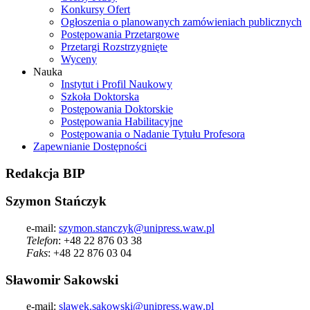
Konkursy Ofert
Ogłoszenia o planowanych zamówieniach publicznych
Postępowania Przetargowe
Przetargi Rozstrzygnięte
Wyceny
Nauka
Instytut i Profil Naukowy
Szkoła Doktorska
Postępowania Doktorskie
Postępowania Habilitacyjne
Postępowania o Nadanie Tytułu Profesora
Zapewnianie Dostępności
Redakcja
BIP
Szymon Stańczyk
e-mail:
szymon.stanczyk@unipress.waw.pl
Telefon
: +48 22 876 03 38
Faks
: +48 22 876 03 04
Sławomir Sakowski
e-mail:
slawek.sakowski@unipress.waw.pl