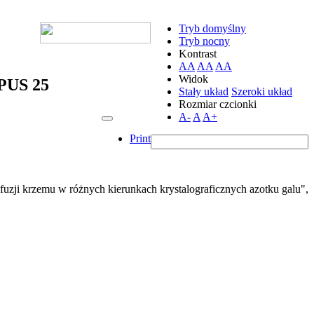
Tryb domyślny
Tryb nocny
Kontrast
AA
AA
AA
Widok
OPUS 25
Stały układ
Szeroki układ
Rozmiar czcionki
A-
A
A+
Print
uzji krzemu w różnych kierunkach krystalograficznych azotku galu",