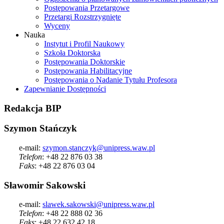
Postępowania Przetargowe
Przetargi Rozstrzygnięte
Wyceny
Nauka
Instytut i Profil Naukowy
Szkoła Doktorska
Postępowania Doktorskie
Postępowania Habilitacyjne
Postępowania o Nadanie Tytułu Profesora
Zapewnianie Dostępności
Redakcja
BIP
Szymon Stańczyk
e-mail:
szymon.stanczyk@unipress.waw.pl
Telefon
: +48 22 876 03 38
Faks
: +48 22 876 03 04
Sławomir Sakowski
e-mail:
slawek.sakowski@unipress.waw.pl
Telefon
: +48 22 888 02 36
Faks
: +48 22 632 42 18