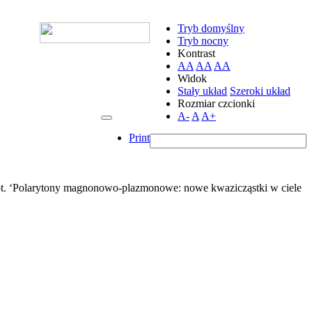
Tryb domyślny
Tryb nocny
Kontrast
AA
AA
AA
Widok
Stały układ
Szeroki układ
Rozmiar czcionki
A-
A
A+
Print
pt. ‘Polarytony magnonowo-plazmonowe: nowe kwazicząstki w ciele