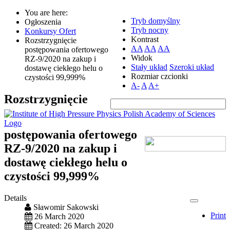
You are here:
Tryb domyślny
Ogłoszenia
Tryb nocny
Konkursy Ofert
Kontrast
Rozstrzygnięcie
AA
AA
AA
postępowania ofertowego
Widok
RZ-9/2020 na zakup i
Stały układ
Szeroki układ
dostawę ciekłego helu o
Rozmiar czcionki
czystości 99,999%
A-
A
A+
Rozstrzygnięcie
postępowania ofertowego
RZ-9/2020 na zakup i
dostawę ciekłego helu o
czystości 99,999%
Details
Sławomir Sakowski
Print
26 March 2020
Created: 26 March 2020