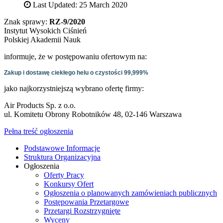
Last Updated: 25 March 2020
Znak sprawy:
RZ-9/2020
Instytut Wysokich Ciśnień
Polskiej Akademii Nauk
informuje, że w postępowaniu ofertowym na:
Zakup i dostawę ciekłego helu o czystości 99,999%
jako najkorzystniejszą wybrano ofertę firmy:
Air Products Sp. z o.o.
ul. Komitetu Obrony Robotników 48, 02-146 Warszawa
Pełna treść ogłoszenia
Podstawowe Informacje
Struktura Organizacyjna
Ogłoszenia
Oferty Pracy
Konkursy Ofert
Ogłoszenia o planowanych zamówieniach publicznych
Postępowania Przetargowe
Przetargi Rozstrzygnięte
Wyceny