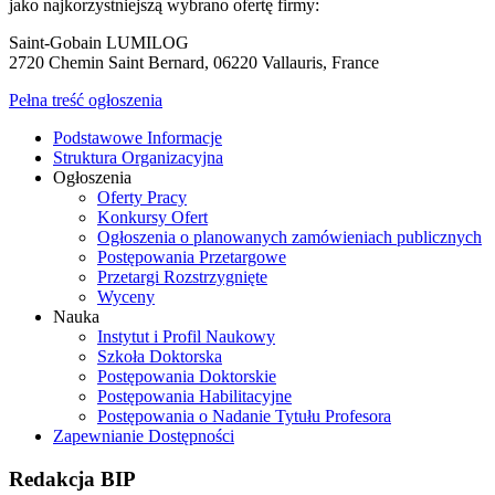
jako najkorzystniejszą wybrano ofertę firmy:
Saint-Gobain LUMILOG
2720 Chemin Saint Bernard, 06220 Vallauris, France
Pełna treść ogłoszenia
Podstawowe Informacje
Struktura Organizacyjna
Ogłoszenia
Oferty Pracy
Konkursy Ofert
Ogłoszenia o planowanych zamówieniach publicznych
Postępowania Przetargowe
Przetargi Rozstrzygnięte
Wyceny
Nauka
Instytut i Profil Naukowy
Szkoła Doktorska
Postępowania Doktorskie
Postępowania Habilitacyjne
Postępowania o Nadanie Tytułu Profesora
Zapewnianie Dostępności
Redakcja
BIP