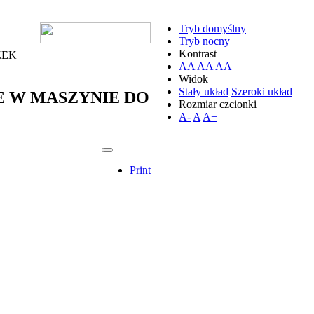
Tryb domyślny
Tryb nocny
Kontrast
ZEK
AA
AA
AA
Widok
Stały układ
Szeroki układ
ANE W MASZYNIE DO
Rozmiar czcionki
A-
A
A+
Print