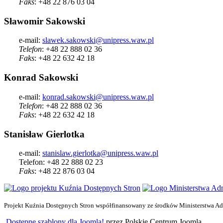
Faks
: +48 22 876 03 04
Sławomir Sakowski
e-mail:
slawek.sakowski@unipress.waw.pl
Telefon
: +48 22 888 02 36
Faks
: +48 22 632 42 18
Konrad Sakowski
e-mail:
konrad.sakowski@unipress.waw.pl
Telefon
: +48 22 888 02 36
Faks
: +48 22 632 42 18
Stanisław Gierlotka
e-mail:
stanislaw.gierlotka@unipress.waw.pl
Telefon: +48 22 888 02 23
Faks
: +48 22 876 03 04
Projekt Kuźnia Dostępnych Stron współfinansowany ze środków Ministerstwa Admi
Dostępne szablony dla Joomla!
przez Polskie Centrum Joomla