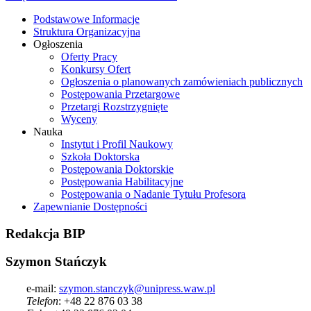
Podstawowe Informacje
Struktura Organizacyjna
Ogłoszenia
Oferty Pracy
Konkursy Ofert
Ogłoszenia o planowanych zamówieniach publicznych
Postępowania Przetargowe
Przetargi Rozstrzygnięte
Wyceny
Nauka
Instytut i Profil Naukowy
Szkoła Doktorska
Postępowania Doktorskie
Postępowania Habilitacyjne
Postępowania o Nadanie Tytułu Profesora
Zapewnianie Dostępności
Redakcja
BIP
Szymon Stańczyk
e-mail:
szymon.stanczyk@unipress.waw.pl
Telefon
: +48 22 876 03 38