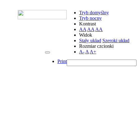
Tryb domyślny
Tryb nocny
Kontrast
AA
AA
AA
Widok
Stały układ
Szeroki układ
Rozmiar czcionki
A-
A
A+
Print