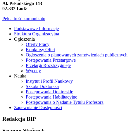
Al. Piłsudskiego 143
92-332 Łódź
Pełna treść komunikatu
Podstawowe Informacje
Struktura Organizacyjna
Ogłoszenia
Oferty Pracy
Konkursy Ofert
Ogłoszenia o planowanych zamówieniach publicznych
Postępowania Przetargowe
Przetargi Rozstrzygnięte
Wyceny
Nauka
Instytut i Profil Naukowy
Szkoła Doktorska
Postępowania Doktorskie
Postępowania Habilitacyjne
Postępowania o Nadanie Tytułu Profesora
Zapewnianie Dostępności
Redakcja
BIP
Szymon Stańczyk