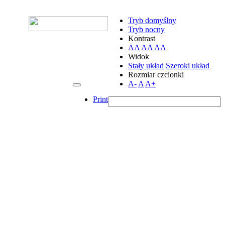
Tryb domyślny
Tryb nocny
Kontrast
AA
AA
AA
Widok
Stały układ
Szeroki układ
Rozmiar czcionki
A-
A
A+
Print