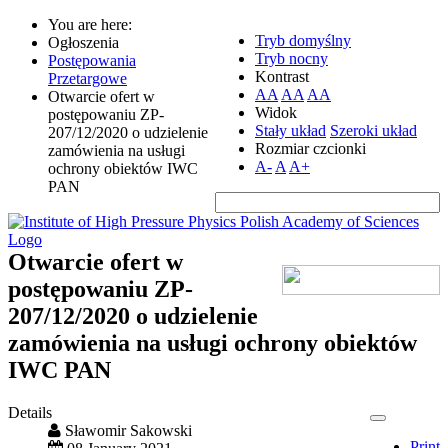
You are here:
Tryb domyślny
Ogłoszenia
Tryb nocny
Postępowania
Kontrast
Przetargowe
AA
AA
AA
Otwarcie ofert w
Widok
postępowaniu ZP-
Stały układ
Szeroki układ
207/12/2020 o udzielenie
Rozmiar czcionki
zamówienia na usługi
A-
A
A+
ochrony obiektów IWC
PAN
Otwarcie ofert w
postępowaniu ZP-
207/12/2020 o udzielenie
zamówienia na usługi ochrony obiektów
IWC PAN
Details
Sławomir Sakowski
Print