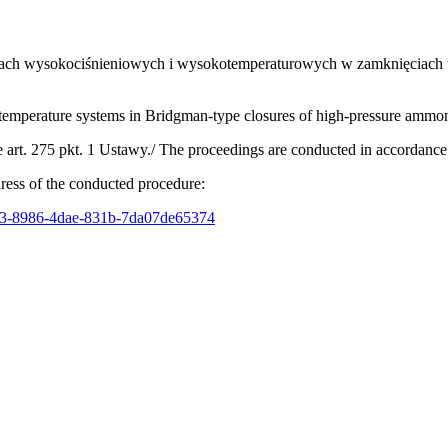
dach wysokociśnieniowych i wysokotemperaturowych w zamknięciach
gh-temperature systems in Bridgman-type closures of high-pressure amm
. 275 pkt. 1 Ustawy./ The proceedings are conducted in accordance wit
ess of the conducted procedure:
27e3-8986-4dae-831b-7da07de65374