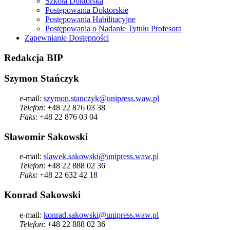
Szkoła Doktorska
Postępowania Doktorskie
Postępowania Habilitacyjne
Postępowania o Nadanie Tytułu Profesora
Zapewnianie Dostępności
Redakcja
BIP
Szymon Stańczyk
e-mail:
szymon.stanczyk@unipress.waw.pl
Telefon
: +48 22 876 03 38
Faks
: +48 22 876 03 04
Sławomir Sakowski
e-mail:
slawek.sakowski@unipress.waw.pl
Telefon
: +48 22 888 02 36
Faks
: +48 22 632 42 18
Konrad Sakowski
e-mail:
konrad.sakowski@unipress.waw.pl
Telefon
: +48 22 888 02 36