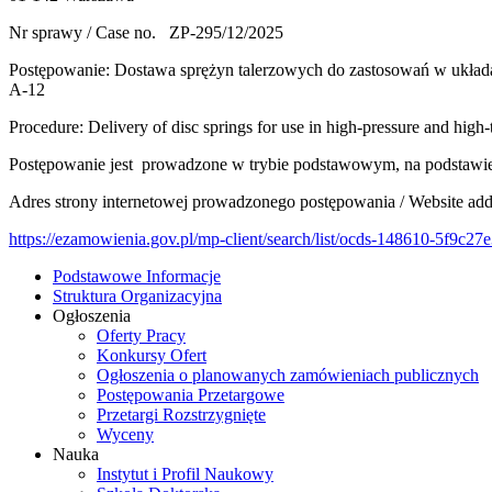
Nr sprawy / Case no. ZP-295/12/2025
Postępowanie: Dostawa sprężyn talerzowych do zastosowań w ukła
A-12
Procedure: Delivery of disc springs for use in high-pressure and hi
Postępowanie jest prowadzone w trybie podstawowym, na podstawie art
Adres strony internetowej prowadzonego postępowania / Website addr
https://ezamowienia.gov.pl/mp-client/search/list/ocds-148610-5f9c
Podstawowe Informacje
Struktura Organizacyjna
Ogłoszenia
Oferty Pracy
Konkursy Ofert
Ogłoszenia o planowanych zamówieniach publicznych
Postępowania Przetargowe
Przetargi Rozstrzygnięte
Wyceny
Nauka
Instytut i Profil Naukowy