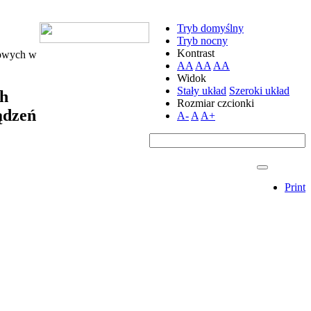
Tryb domyślny
Tryb nocny
Kontrast
rowych w
AA
AA
AA
Widok
Stały układ
Szeroki układ
ch
Rozmiar czcionki
ądzeń
A-
A
A+
Print