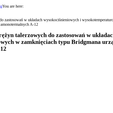
You are here:
 do zastosowań w układach wysokociśnieniowych i wysokotemperatu
h amonotermalnych A-12
rężyn talerzowych do zastosowań w układa
owych w zamknięciach typu Bridgmana urz
-12