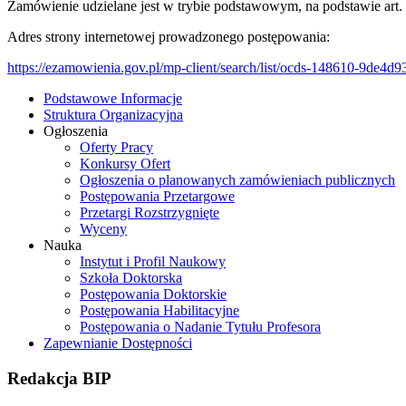
Zamówienie udzielane jest w trybie podstawowym, na podstawie art. 
Adres strony internetowej prowadzonego postępowania:
https://ezamowienia.gov.pl/mp-client/search/list/ocds-148610-9de4
Podstawowe Informacje
Struktura Organizacyjna
Ogłoszenia
Oferty Pracy
Konkursy Ofert
Ogłoszenia o planowanych zamówieniach publicznych
Postępowania Przetargowe
Przetargi Rozstrzygnięte
Wyceny
Nauka
Instytut i Profil Naukowy
Szkoła Doktorska
Postępowania Doktorskie
Postępowania Habilitacyjne
Postępowania o Nadanie Tytułu Profesora
Zapewnianie Dostępności
Redakcja
BIP