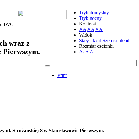
Tryb domyślny
Tryb nocny
Kontrast
nku IWC
AA
AA
AA
Widok
Stały układ
Szeroki układ
ch wraz z
Rozmiar czcionki
e Pierwszym.
A-
A
A+
Print
 ul. Strużańskiej 8 w Stanisławowie Pierwszym.