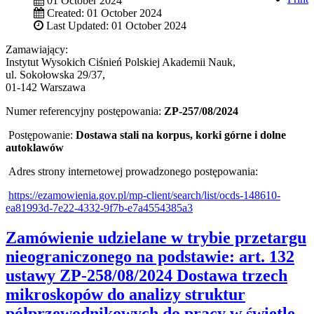
01 October 2024
Created: 01 October 2024
Last Updated: 01 October 2024
Zamawiający:
Instytut Wysokich Ciśnień Polskiej Akademii Nauk,
ul. Sokołowska 29/37,
01-142 Warszawa
Numer referencyjny postępowania:
ZP-257/08/2024
Postępowanie:
Dostawa stali na korpus, korki górne i dolne
autoklawów
Adres strony internetowej prowadzonego postępowania:
https://ezamowienia.gov.pl/mp-client/search/list/ocds-148610-
ea81993d-7e22-4332-9f7b-e7a4554385a3
Zamówienie udzielane w trybie przetargu
nieograniczonego na podstawie: art. 132
ustawy ZP-258/08/2024 Dostawa trzech
mikroskopów do analizy struktur
półprzewodnikowych do pracy w świetle