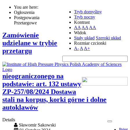
You are here:
Tryb domyślny
Ogłoszenia
Tryb nocny
Postępowania
Kontrast
Przetargowe
AA
AA
AA
Widok
Zamówienie
Stały układ
Szeroki układ
udzielane w trybie
Rozmiar czcionki
A-
A
A+
przetargu
nieograniczonego na
podstawie: art. 132 ustawy
ZP-257/08/2024 Dostawa
stali na korpus, korki górne i dolne
autoklawów
Details
Sławomir Sakowski
Print