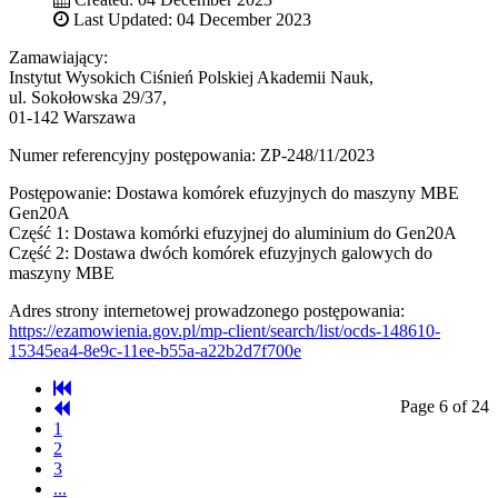
Last Updated: 04 December 2023
Zamawiający:
Instytut Wysokich Ciśnień Polskiej Akademii Nauk,
ul. Sokołowska 29/37,
01-142 Warszawa
Numer referencyjny postępowania: ZP-248/11/2023
Postępowanie: Dostawa komórek efuzyjnych do maszyny MBE
Gen20A
Część 1: Dostawa komórki efuzyjnej do aluminium do Gen20A
Część 2: Dostawa dwóch komórek efuzyjnych galowych do
maszyny MBE
Adres strony internetowej prowadzonego postępowania:
https://ezamowienia.gov.pl/mp-client/search/list/ocds-148610-
15345ea4-8e9c-11ee-b55a-a22b2d7f700e
Page 6 of 24
1
2
3
...