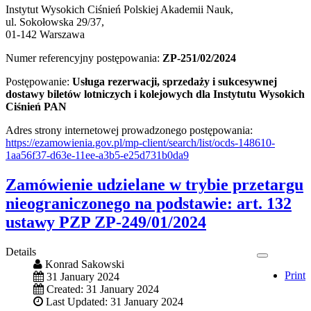
Instytut Wysokich Ciśnień Polskiej Akademii Nauk,
ul. Sokołowska 29/37,
01-142 Warszawa
Numer referencyjny postępowania:
ZP-251/02/2024
Postępowanie:
Usługa rezerwacji, sprzedaży i sukcesywnej
dostawy biletów lotniczych i kolejowych dla Instytutu Wysokich
Ciśnień PAN
Adres strony internetowej prowadzonego postępowania:
https://ezamowienia.gov.pl/mp-client/search/list/ocds-148610-
1aa56f37-d63e-11ee-a3b5-e25d731b0da9
Zamówienie udzielane w trybie przetargu
nieograniczonego na podstawie: art. 132
ustawy PZP ZP-249/01/2024
Details
Konrad Sakowski
Print
31 January 2024
Created: 31 January 2024
Last Updated: 31 January 2024