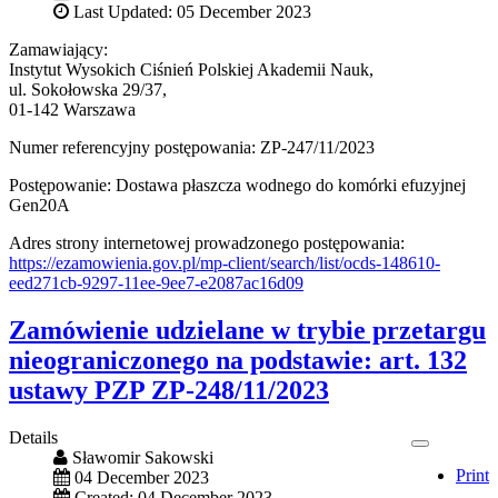
Last Updated: 05 December 2023
Zamawiający:
Instytut Wysokich Ciśnień Polskiej Akademii Nauk,
ul. Sokołowska 29/37,
01-142 Warszawa
Numer referencyjny postępowania: ZP-247/11/2023
Postępowanie: Dostawa płaszcza wodnego do komórki efuzyjnej
Gen20A
Adres strony internetowej prowadzonego postępowania:
https://ezamowienia.gov.pl/mp-client/search/list/ocds-148610-
eed271cb-9297-11ee-9ee7-e2087ac16d09
Zamówienie udzielane w trybie przetargu
nieograniczonego na podstawie: art. 132
ustawy PZP ZP-248/11/2023
Details
Sławomir Sakowski
Print
04 December 2023
Created: 04 December 2023