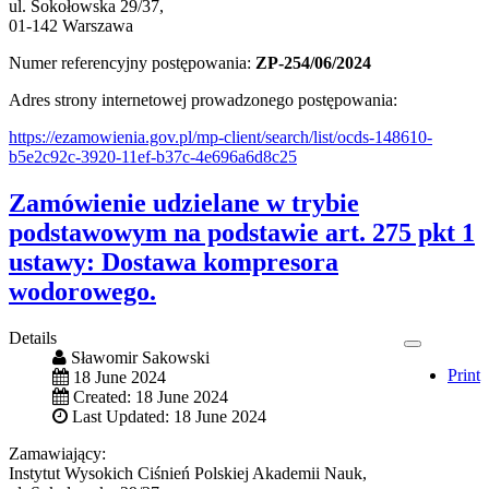
ul. Sokołowska 29/37,
01-142 Warszawa
Numer referencyjny postępowania:
ZP-254/06/2024
Adres strony internetowej prowadzonego postępowania:
https://ezamowienia.gov.pl/mp-client/search/list/ocds-148610-
b5e2c92c-3920-11ef-b37c-4e696a6d8c25
Zamówienie udzielane w trybie
podstawowym na podstawie art. 275 pkt 1
ustawy: Dostawa kompresora
wodorowego.
Details
Sławomir Sakowski
Print
18 June 2024
Created: 18 June 2024
Last Updated: 18 June 2024
Zamawiający:
Instytut Wysokich Ciśnień Polskiej Akademii Nauk,