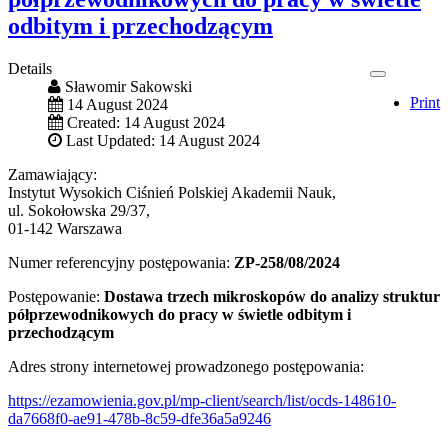
odbitym i przechodzącym
Details
Sławomir Sakowski
Print
14 August 2024
Created: 14 August 2024
Last Updated: 14 August 2024
Zamawiający:
Instytut Wysokich Ciśnień Polskiej Akademii Nauk,
ul. Sokołowska 29/37,
01-142 Warszawa
Numer referencyjny postępowania:
ZP-258/08/2024
Postępowanie:
Dostawa trzech mikroskopów do analizy struktur
półprzewodnikowych do pracy w świetle odbitym i
przechodzącym
Adres strony internetowej prowadzonego postępowania:
https://ezamowienia.gov.pl/mp-client/search/list/ocds-148610-
da7668f0-ae91-478b-8c59-dfe36a5a9246