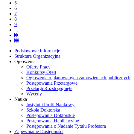
5
6
7
8
9
...
Podstawowe Informacje
Struktura Organizacyjna
Ogłoszenia
Oferty Pracy
Konkursy Ofert
Ogłoszenia o planowanych zamówieniach publicznych
Postępowania Przetargowe
Przetargi Rozstrzygnięte
Wyceny
Nauka
Instytut i Profil Naukowy
Szkoła Doktorska
Postępowania Doktorskie
Postępowania Habilitacyjne
Postępowania o Nadanie Tytułu Profesora
Zapewnianie Dostępności