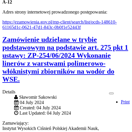
A-12
Adres strony internetowej prowadzonego postępowania:
https://ezamowienia.gov.pl/mp-client/search/list/ocds-148610-
61165d1c-0621-47d1-843c-0b0f1e52443f
Zamówienie udzielane w trybie
podstawowym na podstawie art. 275 pkt 1
ustawy: ZP-254/06/2024 Wykonanie
linerów z warstwami polimerowo-
włóknistymi zbiorników na wodór do
WSE.
Details
Sławomir Sakowski
Print
04 July 2024
Created: 04 July 2024
Last Updated: 04 July 2024
Zamawiający:
Instytut Wysokich Ciśnień Polskiej Akademii Nauk,