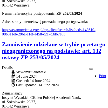
ul. Sokołowska 29/37,
01-142 Warszawa
Numer referencyjny postępowania:
ZP-252/03/2024
Adres strony internetowej prowadzonego postępowania:
https://ezamowienia.gov.pl/mp-client/search/list/ocds-148610-
08b311eb-296a-11ef-a458-c2a7c3d67e03
Zamówienie udzielane w trybie przetargu
nieograniczonego na podstawie: art. 132
ustawy ZP-253/05/2024
Details
Sławomir Sakowski
Print
14 June 2024
Created: 14 June 2024
Last Updated: 14 June 2024
Zamawiający:
Instytut Wysokich Ciśnień Polskiej Akademii Nauk,
ul. Sokołowska 29/37,
01-142 Warszawa