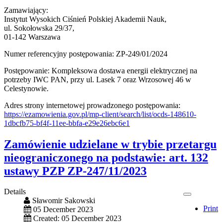
Zamawiający:
Instytut Wysokich Ciśnień Polskiej Akademii Nauk,
ul. Sokołowska 29/37,
01-142 Warszawa
Numer referencyjny postępowania: ZP-249/01/2024
Postępowanie: Kompleksowa dostawa energii elektrycznej na
potrzeby IWC PAN, przy ul. Lasek 7 oraz Wrzosowej 46 w
Celestynowie.
Adres strony internetowej prowadzonego postępowania:
https://ezamowienia.gov.pl/mp-client/search/list/ocds-148610-
1dbcfb75-bf4f-11ee-bbfa-e29e26ebc6e1
Zamówienie udzielane w trybie przetargu
nieograniczonego na podstawie: art. 132
ustawy PZP ZP-247/11/2023
Details
Sławomir Sakowski
Print
05 December 2023
Created: 05 December 2023