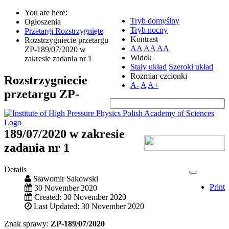
You are here:
Tryb domyślny
Ogłoszenia
Tryb nocny
Przetargi Rozstrzygnięte
Kontrast
Rozstrzygniecie przetargu
AA
AA
AA
ZP-189/07/2020 w
Widok
zakresie zadania nr 1
Stały układ
Szeroki układ
Rozmiar czcionki
Rozstrzygniecie
A-
A
A+
przetargu ZP-
189/07/2020 w zakresie
zadania nr 1
Details
Sławomir Sakowski
Print
30 November 2020
Created: 30 November 2020
Last Updated: 30 November 2020
Znak sprawy:
ZP-189/07/2020