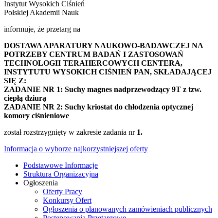
Instytut Wysokich Ciśnień
Polskiej Akademii Nauk
informuje, że przetarg na
DOSTAWA APARATURY NAUKOWO-BADAWCZEJ NA
POTRZEBY CENTRUM BADAŃ I ZASTOSOWAŃ
TECHNOLOGII TERAHERCOWYCH CENTERA,
INSTYTUTU WYSOKICH CIŚNIEŃ PAN, SKŁADAJĄCEJ
SIĘ Z:
ZADANIE NR 1: Suchy magnes nadprzewodzący 9T z tzw.
ciepłą dziurą
ZADANIE NR 2: Suchy kriostat do chłodzenia optycznej
komory ciśnieniowe
został rozstrzygnięty w zakresie zadania nr
1.
Informacja o wyborze najkorzystniejszej oferty
Podstawowe Informacje
Struktura Organizacyjna
Ogłoszenia
Oferty Pracy
Konkursy Ofert
Ogłoszenia o planowanych zamówieniach publicznych
Postępowania Przetargowe