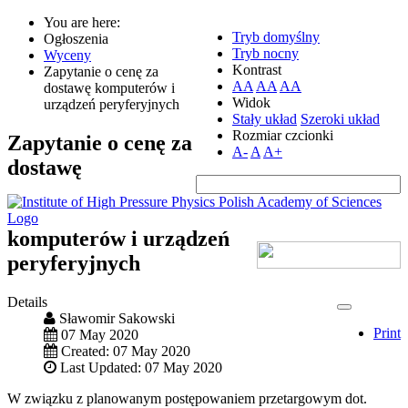
You are here:
Tryb domyślny
Ogłoszenia
Tryb nocny
Wyceny
Kontrast
Zapytanie o cenę za
AA
AA
AA
dostawę komputerów i
Widok
urządzeń peryferyjnych
Stały układ
Szeroki układ
Rozmiar czcionki
Zapytanie o cenę za
A-
A
A+
dostawę
komputerów i urządzeń
peryferyjnych
Details
Sławomir Sakowski
Print
07 May 2020
Created: 07 May 2020
Last Updated: 07 May 2020
W związku z planowanym postępowaniem przetargowym dot.