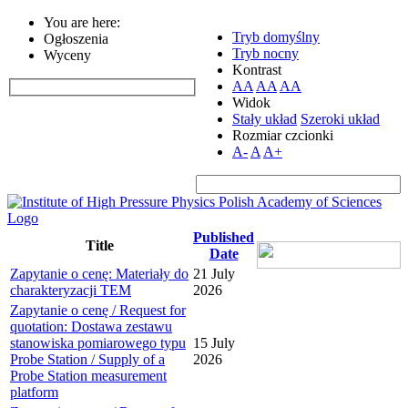
You are here:
Tryb domyślny
Ogłoszenia
Tryb nocny
Wyceny
Kontrast
AA
AA
AA
Widok
Stały układ
Szeroki układ
Rozmiar czcionki
A-
A
A+
Published
Title
Date
Zapytanie o cenę: Materiały do
21 July
charakteryzacji TEM
2026
Zapytanie o cenę / Request for
quotation: Dostawa zestawu
stanowiska pomiarowego typu
15 July
Probe Station / Supply of a
2026
Probe Station measurement
platform