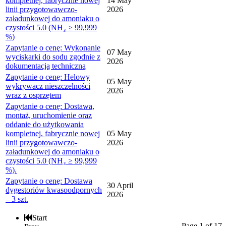
kompletnej, fabrycznie nowej
14 May
linii przygotowawczo-
2026
załadunkowej do amoniaku o
czystości 5.0 (NH₃ ≥ 99,999
%)
Zapytanie o cenę: Wykonanie
07 May
wyciskarki do sodu zgodnie z
2026
dokumentacją techniczną
Zapytanie o cenę: Helowy
05 May
wykrywacz nieszczelności
2026
wraz z osprzętem
Zapytanie o cenę: Dostawa,
montaż, uruchomienie oraz
oddanie do użytkowania
kompletnej, fabrycznie nowej
05 May
linii przygotowawczo-
2026
załadunkowej do amoniaku o
czystości 5.0 (NH₃ ≥ 99,999
%).
Zapytanie o cenę: Dostawa
30 April
dygestoriów kwasoodpornych
2026
– 3 szt.
Start
Page 1 of 17