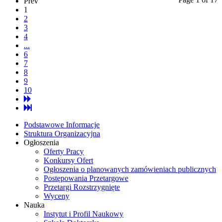
Prev
1
2
3
4
...
6
7
8
9
10
Podstawowe Informacje
Struktura Organizacyjna
Ogłoszenia
Oferty Pracy
Konkursy Ofert
Ogłoszenia o planowanych zamówieniach publicznych
Postępowania Przetargowe
Przetargi Rozstrzygnięte
Wyceny
Nauka
Instytut i Profil Naukowy