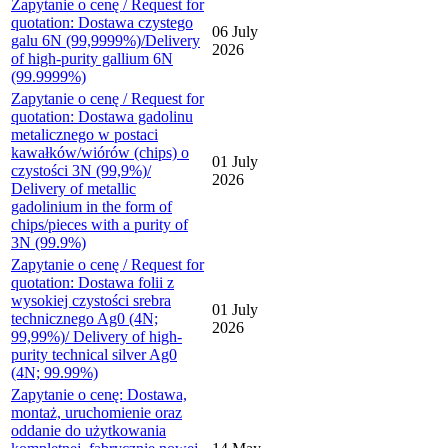
Zapytanie o cenę / Request for
quotation: Dostawa czystego
06 July
galu 6N (99,9999%)/Delivery
2026
of high-purity gallium 6N
(99.9999%)
Zapytanie o cenę / Request for
quotation: Dostawa gadolinu
metalicznego w postaci
kawałków/wiórów (chips) o
01 July
czystości 3N (99,9%)/
2026
Delivery of metallic
gadolinium in the form of
chips/pieces with a purity of
3N (99.9%)
Zapytanie o cenę / Request for
quotation: Dostawa folii z
wysokiej czystości srebra
01 July
technicznego Ag0 (4N;
2026
99,99%)/ Delivery of high-
purity technical silver Ag0
(4N; 99.99%)
Zapytanie o cenę: Dostawa,
montaż, uruchomienie oraz
oddanie do użytkowania