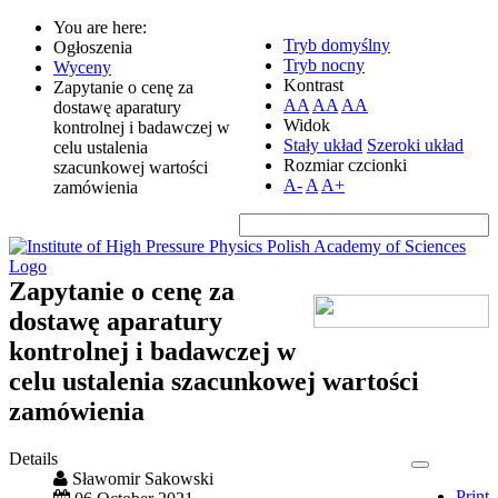
You are here:
Tryb domyślny
Ogłoszenia
Tryb nocny
Wyceny
Kontrast
Zapytanie o cenę za
AA
AA
AA
dostawę aparatury
Widok
kontrolnej i badawczej w
Stały układ
Szeroki układ
celu ustalenia
Rozmiar czcionki
szacunkowej wartości
A-
A
A+
zamówienia
Zapytanie o cenę za
dostawę aparatury
kontrolnej i badawczej w
celu ustalenia szacunkowej wartości
zamówienia
Details
Sławomir Sakowski
Print