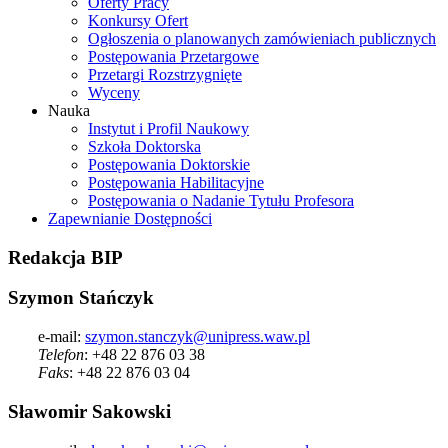
Oferty Pracy
Konkursy Ofert
Ogłoszenia o planowanych zamówieniach publicznych
Postępowania Przetargowe
Przetargi Rozstrzygnięte
Wyceny
Nauka
Instytut i Profil Naukowy
Szkoła Doktorska
Postępowania Doktorskie
Postępowania Habilitacyjne
Postępowania o Nadanie Tytułu Profesora
Zapewnianie Dostępności
Redakcja
BIP
Szymon Stańczyk
e-mail:
szymon.stanczyk@unipress.waw.pl
Telefon
: +48 22 876 03 38
Faks
: +48 22 876 03 04
Sławomir Sakowski