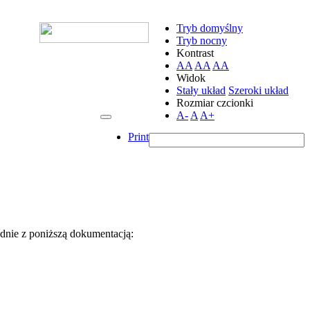
Tryb domyślny
Tryb nocny
Kontrast
AA
AA
AA
Widok
Stały układ
Szeroki układ
Rozmiar czcionki
A-
A
A+
Print
dnie z poniższą dokumentacją: