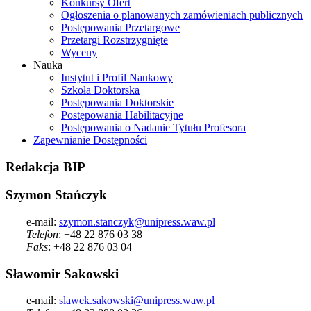
Konkursy Ofert
Ogłoszenia o planowanych zamówieniach publicznych
Postępowania Przetargowe
Przetargi Rozstrzygnięte
Wyceny
Nauka
Instytut i Profil Naukowy
Szkoła Doktorska
Postępowania Doktorskie
Postępowania Habilitacyjne
Postępowania o Nadanie Tytułu Profesora
Zapewnianie Dostępności
Redakcja
BIP
Szymon Stańczyk
e-mail:
szymon.stanczyk@unipress.waw.pl
Telefon
: +48 22 876 03 38
Faks
: +48 22 876 03 04
Sławomir Sakowski
e-mail:
slawek.sakowski@unipress.waw.pl