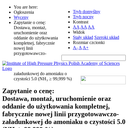
You are here:
Tryb domyślny
Ogłoszenia
Tryb nocny
Wyceny
Kontrast
Zapytanie o cenę:
AA
AA
AA
Dostawa, montaż,
Widok
uruchomienie oraz
Stały układ
Szeroki układ
oddanie do użytkowania
Rozmiar czcionki
kompletnej, fabrycznie
A-
A
A+
nowej linii
przygotowawczo-
załadunkowej do amoniaku o
czystości 5.0 (NH₃ ≥ 99,999 %)
Zapytanie o cenę:
Dostawa, montaż, uruchomienie oraz
oddanie do użytkowania kompletnej,
fabrycznie nowej linii przygotowawczo-
załadunkowej do amoniaku o czystości 5.0