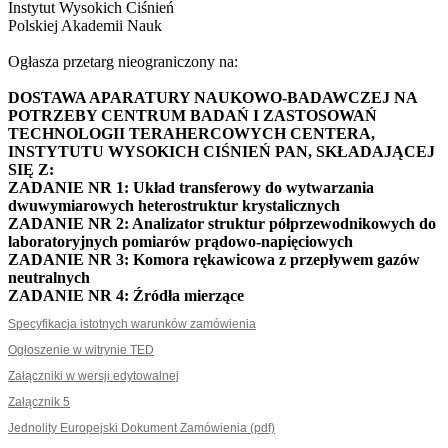
Instytut Wysokich Ciśnień
Polskiej Akademii Nauk
Ogłasza przetarg nieograniczony na:
DOSTAWA APARATURY NAUKOWO-BADAWCZEJ NA
POTRZEBY CENTRUM BADAŃ I ZASTOSOWAŃ
TECHNOLOGII TERAHERCOWYCH CENTERA,
INSTYTUTU WYSOKICH CIŚNIEŃ PAN, SKŁADAJĄCEJ
SIĘ Z:
ZADANIE NR 1: Układ transferowy do wytwarzania
dwuwymiarowych heterostruktur krystalicznych
ZADANIE NR 2: Analizator struktur półprzewodnikowych do
laboratoryjnych pomiarów prądowo-napięciowych
ZADANIE NR 3: Komora rękawicowa z przepływem gazów
neutralnych
ZADANIE NR 4: Źródła mierzące
Specyfikacja istotnych warunków zamówienia
Ogłoszenie w witrynie TED
Załączniki w wersji edytowalnej
Załącznik 5
Jednolity Europejski Dokument Zamówienia (pdf)