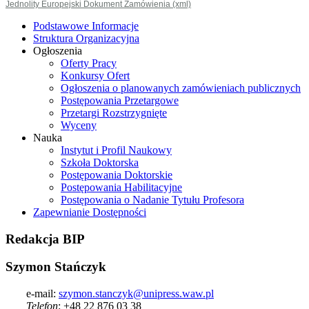
Jednolity Europejski Dokument Zamówienia (xml)
Podstawowe Informacje
Struktura Organizacyjna
Ogłoszenia
Oferty Pracy
Konkursy Ofert
Ogłoszenia o planowanych zamówieniach publicznych
Postępowania Przetargowe
Przetargi Rozstrzygnięte
Wyceny
Nauka
Instytut i Profil Naukowy
Szkoła Doktorska
Postępowania Doktorskie
Postępowania Habilitacyjne
Postępowania o Nadanie Tytułu Profesora
Zapewnianie Dostępności
Redakcja
BIP
Szymon Stańczyk
e-mail:
szymon.stanczyk@unipress.waw.pl
Telefon
: +48 22 876 03 38