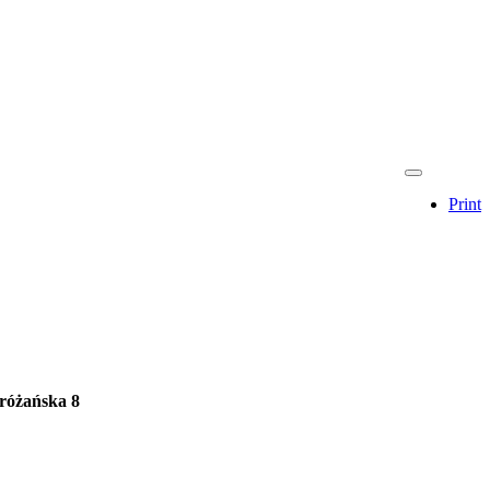
Print
tróżańska 8