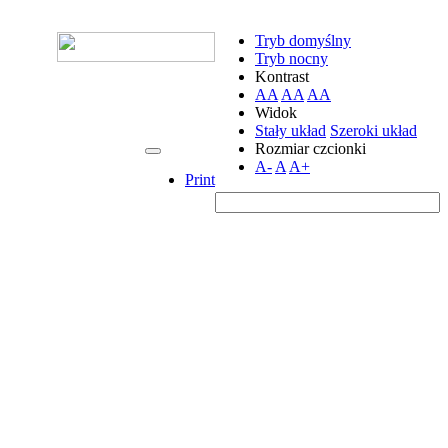
Tryb domyślny
Tryb nocny
Kontrast
AA
AA
AA
Widok
Stały układ
Szeroki układ
Rozmiar czcionki
A-
A
A+
Print