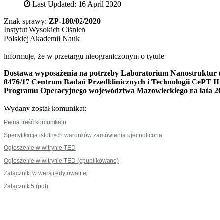
Last Updated: 16 April 2020
Znak sprawy:
ZP-180/02/2020
Instytut Wysokich Ciśnień
Polskiej Akademii Nauk
informuje, że w przetargu nieograniczonym o tytule:
Dostawa wyposażenia na potrzeby Laboratorium Nanostruktur (N
8476/17 Centrum Badań Przedklinicznych i Technologii CePT I
Programu Operacyjnego województwa Mazowieckiego na lata 2
Wydany został komunikat:
Pełna treść komunikatu
Specyfikacja istotnych warunków zamówienia ujednolicona
Ogłoszenie w witrynie TED
Ogłoszenie w witrynie TED (opublikowane)
Załączniki w wersji edytowalnej
Załącznik 5 (pdf)