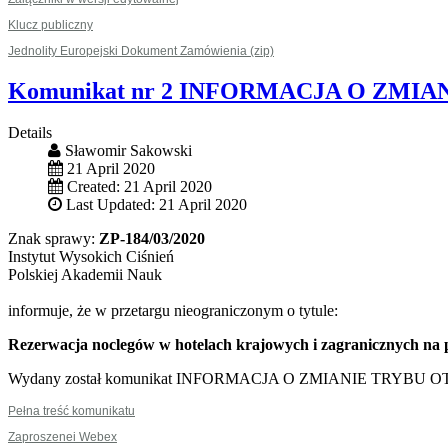
Klucz publiczny
Jednolity Europejski Dokument Zamówienia (zip)
Komunikat nr 2 INFORMACJA O ZMIANI
Details
Sławomir Sakowski
21 April 2020
Created: 21 April 2020
Last Updated: 21 April 2020
Znak sprawy:
ZP-184/03/2020
Instytut Wysokich Ciśnień
Polskiej Akademii Nauk
informuje, że w przetargu nieograniczonym o tytule:
Rezerwacja noclegów w hotelach krajowych i zagranicznych n
Wydany został komunikat INFORMACJA O ZMIANIE TRYBU 
Pełna treść komunikatu
Zaproszenei Webex