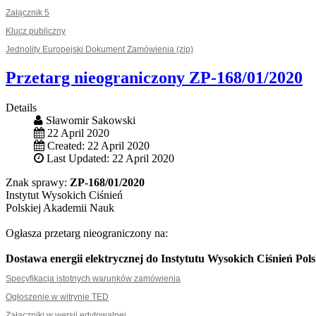
Załącznik 5
Klucz publiczny
Jednolity Europejski Dokument Zamówienia (zip)
Przetarg nieograniczony ZP-168/01/2020
Details
Sławomir Sakowski
22 April 2020
Created: 22 April 2020
Last Updated: 22 April 2020
Znak sprawy:
ZP-168/01/2020
Instytut Wysokich Ciśnień
Polskiej Akademii Nauk
Ogłasza przetarg nieograniczony na:
Dostawa energii elektrycznej do Instytutu Wysokich Ciśnień Pols
Specyfikacja istotnych warunków zamówienia
Ogłoszenie w witrynie TED
Załączniki w wersji edytowalnej