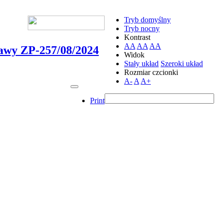
Tryb domyślny
Tryb nocny
Kontrast
AA
AA
AA
tawy ZP-257/08/2024
Widok
Stały układ
Szeroki układ
Rozmiar czcionki
A-
A
A+
Print