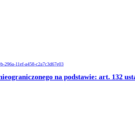
11eb-296a-11ef-a458-c2a7c3d67e03
nieograniczonego na podstawie: art. 132 us