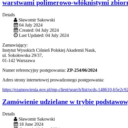
warstwami polimerowo-włóknistymi zbior
Details
Sławomir Sakowski
04 July 2024
Created: 04 July 2024
Last Updated: 04 July 2024
Zamawiający:
Instytut Wysokich Ciśnień Polskiej Akademii Nauk,
ul. Sokołowska 29/37,
01-142 Warszawa
Numer referencyjny postępowania:
ZP-254/06/2024
Adres strony internetowej prowadzonego postępowania:
https://ezamowienia.gov.pl/mp-client/search/list/ocds-148610-b5e2
Zamówienie udzielane w trybie podstawow
Details
Sławomir Sakowski
18 June 2024