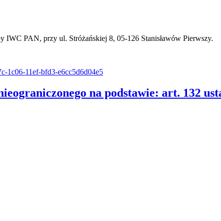
y IWC PAN, przy ul. Stróżańskiej 8, 05-126 Stanisławów Pierwszy.
b97c-1c06-11ef-bfd3-e6cc5d6d04e5
nieograniczonego na podstawie: art. 132 u