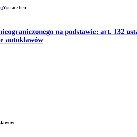
You are here:
nieograniczonego na podstawie: art. 132 us
lne autoklawów
oklawów