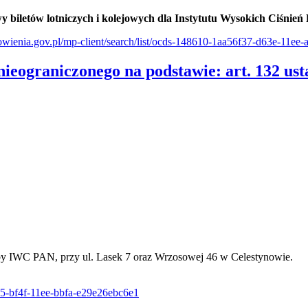
wy biletów lotniczych i kolejowych dla Instytutu Wysokich Ciśnie
mowienia.gov.pl/mp-client/search/list/ocds-148610-1aa56f37-d63e-11e
nieograniczonego na podstawie: art. 132 u
by IWC PAN, przy ul. Lasek 7 oraz Wrzosowej 46 w Celestynowie.
b75-bf4f-11ee-bbfa-e29e26ebc6e1