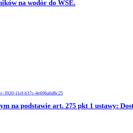
ników na wodór do WSE.
c92c-3920-11ef-b37c-4e696a6d8c25
ym na podstawie art. 275 pkt 1 ustawy: D