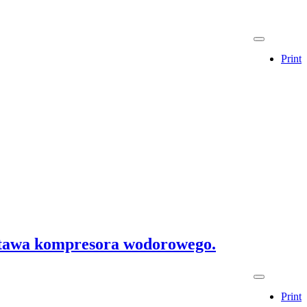
Print
ostawa kompresora wodorowego.
Print