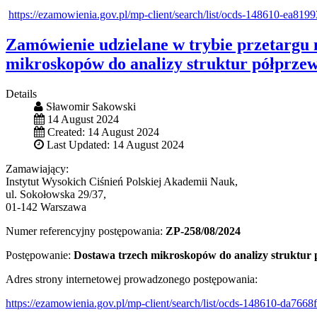
https://ezamowienia.gov.pl/mp-client/search/list/ocds-148610-ea8
Zamówienie udzielane w trybie przetargu 
mikroskopów do analizy struktur półprze
Details
Sławomir Sakowski
14 August 2024
Created: 14 August 2024
Last Updated: 14 August 2024
Zamawiający:
Instytut Wysokich Ciśnień Polskiej Akademii Nauk,
ul. Sokołowska 29/37,
01-142 Warszawa
Numer referencyjny postępowania:
ZP-258/08/2024
Postępowanie:
Dostawa trzech mikroskopów do analizy struktur
Adres strony internetowej prowadzonego postępowania:
https://ezamowienia.gov.pl/mp-client/search/list/ocds-148610-da76