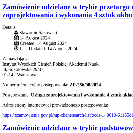
Zamówienie udzielane w trybie przetargu 
zaprojektowania i wykonania 4 sztuk ukł
Details
Sławomir Sakowski
14 August 2024
Created: 14 August 2024
Last Updated: 14 August 2024
Zamawiający:
Instytut Wysokich Ciśnień Polskiej Akademii Nauk,
ul. Sokołowska 29/37,
01-142 Warszawa
Numer referencyjny postępowania:
ZP-256/08/2024
Postępowanie:
Usługa zaprojektowania i wykonania 4 sztuk ukł
Adres strony internetowej prowadzonego postępowania:
https://ezamowienia.gov.pl/mp-client/search/list/ocds-148610-6116
Zamówienie udzielane w trybie podstawowy