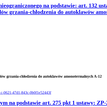
nieograniczonego na podstawie: art. 132 us
adów grzania-chłodzenia do autoklawów am
adów grzania-chłodzenia do autoklawów amonotermalnych A-12
5d1c-0621-47d1-843c-0b0f1e52443f
m na podstawie art. 275 pkt 1 ustawy: ZP