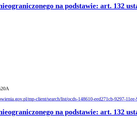
nieograniczonego na podstawie: art. 132 u
en20A
mowienia.gov.pl/mp-client/search/list/ocds-148610-eed271cb-9297-11e
nieograniczonego na podstawie: art. 132 u