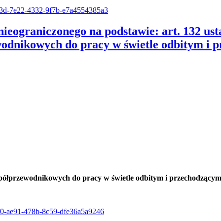
1993d-7e22-4332-9f7b-e7a4554385a3
nieograniczonego na podstawie: art. 132 us
wodnikowych do pracy w świetle odbitym i 
 półprzewodnikowych do pracy w świetle odbitym i przechodzący
68f0-ae91-478b-8c59-dfe36a5a9246