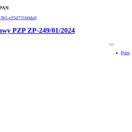
ń PAN
e-a3b5-e25d731b0da9
stawy PZP ZP-249/01/2024
Print