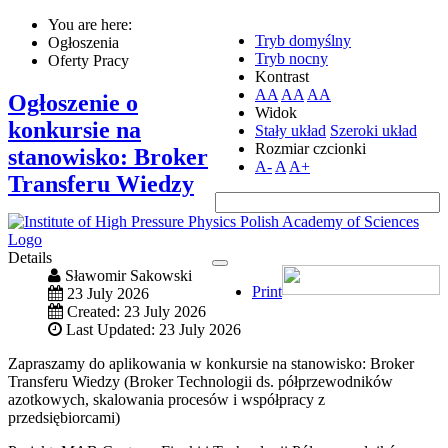
You are here:
Tryb domyślny
Ogłoszenia
Tryb nocny
Oferty Pracy
Kontrast
AA
AA
AA
Ogłoszenie o
Widok
konkursie na
Stały układ
Szeroki układ
Rozmiar czcionki
stanowisko: Broker
A-
A
A+
Transferu Wiedzy
Details
Sławomir Sakowski
Print
23 July 2026
Created: 23 July 2026
Last Updated: 23 July 2026
Zapraszamy do aplikowania w konkursie na stanowisko: Broker
Transferu Wiedzy (Broker Technologii ds. półprzewodników
azotkowych, skalowania procesów i współpracy z
przedsiębiorcami)