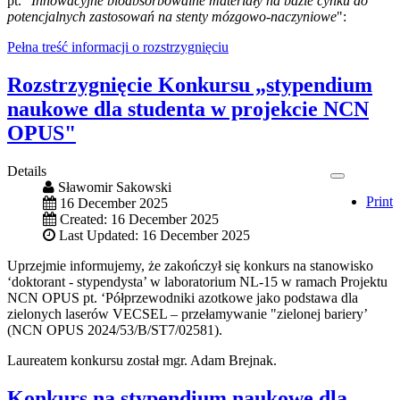
pt. "
Innowacyjne bioabsorbowalne materiały na bazie cynku do
potencjalnych zastosowań na stenty mózgowo-naczyniowe
":
Pełna treść informacji o rozstrzygnięciu
Rozstrzygnięcie Konkursu „stypendium
naukowe dla studenta w projekcie NCN
OPUS"
Details
Sławomir Sakowski
Print
16 December 2025
Created: 16 December 2025
Last Updated: 16 December 2025
Uprzejmie informujemy, że zakończył się konkurs na stanowisko
‘doktorant - stypendysta’ w laboratorium NL-15 w ramach Projektu
NCN OPUS pt. ‘Półprzewodniki azotkowe jako podstawa dla
zielonych laserów VECSEL – przełamywanie "zielonej bariery’
(NCN OPUS 2024/53/B/ST7/02581).
Laureatem konkursu został mgr. Adam Brejnak.
Konkurs na stypendium naukowe dla