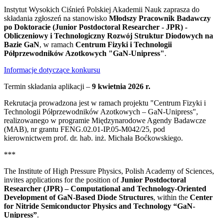
Instytut Wysokich Ciśnień Polskiej Akademii Nauk zaprasza do
składania zgłoszeń na stanowisko
Młodszy Pracownik Badawczy
po Doktoracie (Junior Postdoctoral Researcher - JPR) -
Obliczeniowy i Technologiczny Rozwój Struktur Diodowych na
Bazie GaN
, w ramach
Centrum Fizyki i Technologii
Półprzewodników Azotkowych "GaN-Unipress"
.
Informacje dotyczące konkursu
Termin składania aplikacji –
9 kwietnia 2026 r.
Rekrutacja prowadzona jest w ramach projektu "Centrum Fizyki i
Technologii Półprzewodników Azotkowych – GaN-Unipress",
realizowanego w programie Międzynarodowe Agendy Badawcze
(MAB), nr grantu FENG.02.01-IP.05-M042/25, pod
kierownictwem prof. dr. hab. inż. Michała Boćkowskiego.
***
The Institute of High Pressure Physics, Polish Academy of Sciences,
invites applications for the position of
Junior Postdoctoral
Researcher (JPR) – Computational and Technology-Oriented
Development of GaN-Based Diode Structures
, within the
Center
for Nitride Semiconductor Physics and Technology “GaN-
Unipress”
.