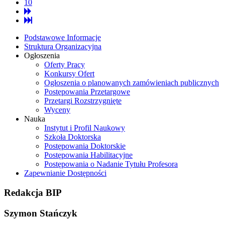
10
Podstawowe Informacje
Struktura Organizacyjna
Ogłoszenia
Oferty Pracy
Konkursy Ofert
Ogłoszenia o planowanych zamówieniach publicznych
Postępowania Przetargowe
Przetargi Rozstrzygnięte
Wyceny
Nauka
Instytut i Profil Naukowy
Szkoła Doktorska
Postępowania Doktorskie
Postępowania Habilitacyjne
Postępowania o Nadanie Tytułu Profesora
Zapewnianie Dostępności
Redakcja
BIP
Szymon Stańczyk