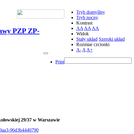
Tryb domyślny
Tryb nocny
Kontrast
AA
AA
AA
stawy PZP ZP-
Widok
Stały układ
Szeroki układ
Rozmiar czcionki
A-
A
A+
Print
kołowskiej 29/37 w Warszawie
ee-9aa3-96d3b4440790