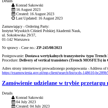
Details
Konrad Sakowski
16 August 2023
Created: 16 August 2023
Last Updated: 16 August 2023
Zamawiający - Ordering Party:
Instytut Wysokich Ciśnień Polskiej Akademii Nauk,
ul. Sokołowska 29/37,
01-142 Warszawa
Nr sprawy - Case no.:
ZP-245/08/2023
Postępowanie:
Dostawa wertykalnych tranzystorów typu Trenc
Procedure:
Delivery of vertical transistors (Trench MOSFETs) i
Adres strony internetowej prowadzonego postępowania - Address of t
https://ezamowienia.gov.pl/mp-client/search/list/ocds-148610-bc28
Zamówienie udzielane w trybie przetargu 
Details
Konrad Sakowski
04 July 2023
Created: 04 July 2023