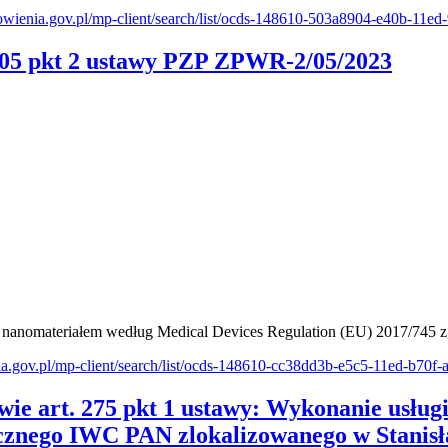
mowienia.gov.pl/mp-client/search/list/ocds-148610-503a8904-e40b-11
 305 pkt 2 ustawy PZP ZPWR-2/05/2023
anomateriałem według Medical Devices Regulation (EU) 2017/745 zg
ia.gov.pl/mp-client/search/list/ocds-148610-cc38dd3b-e5c5-11ed-b70f
e art. 275 pkt 1 ustawy: Wykonanie usługi 
icznego IWC PAN zlokalizowanego w Stani