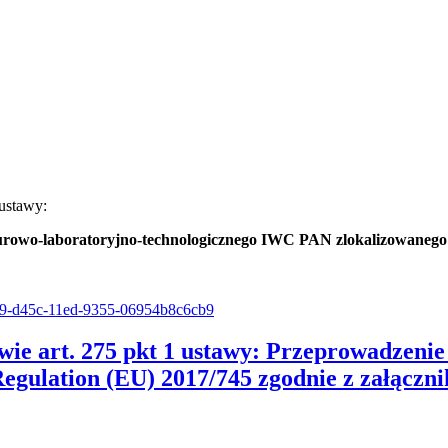
 ustawy:
biurowo-laboratoryjno-technologicznego IWC PAN zlokalizowanego 
5fc9-d45c-11ed-9355-06954b8c6cb9
ie art. 275 pkt 1 ustawy: Przeprowadzeni
gulation (EU) 2017/745 zgodnie z załączni