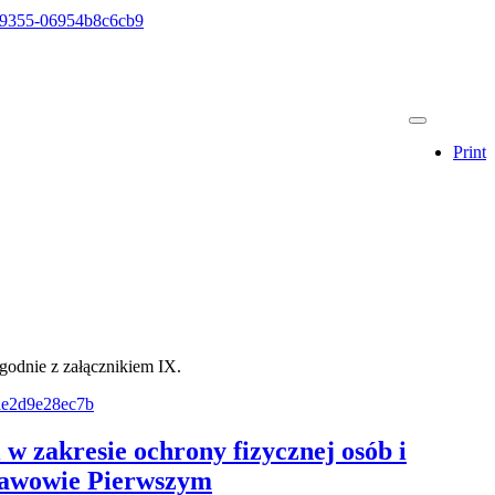
ed-9355-06954b8c6cb9
Print
odnie z załącznikiem IX.
-ae2d9e28ec7b
w zakresie ochrony fizycznej osób i
sławowie Pierwszym