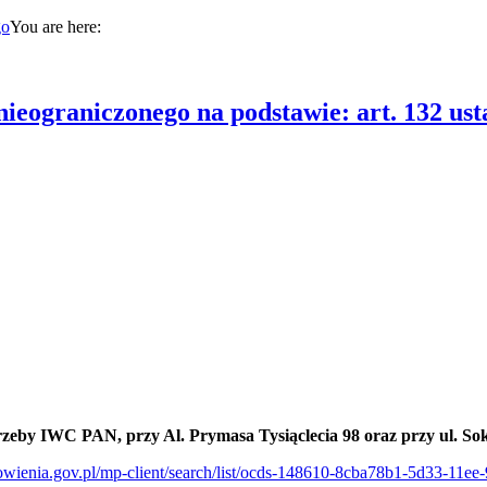
You are here:
nieograniczonego na podstawie: art. 132 u
rzeby IWC PAN, przy Al. Prymasa Tysiąclecia 98 oraz przy ul. So
mowienia.gov.pl/mp-client/search/list/ocds-148610-8cba78b1-5d33-11