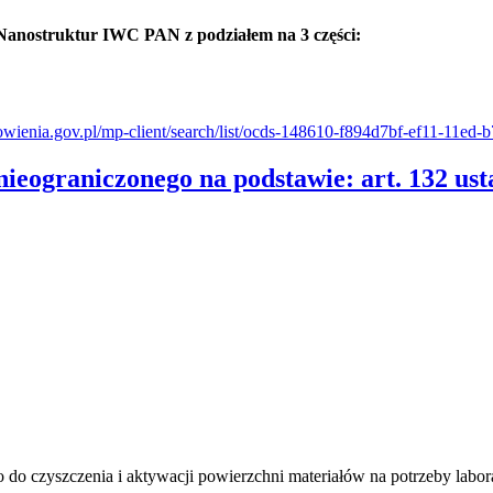
anostruktur IWC PAN z podziałem na 3 części:
owienia.gov.pl/mp-client/search/list/ocds-148610-f894d7bf-ef11-11ed
nieograniczonego na podstawie: art. 132 u
 do czyszczenia i aktywacji powierzchni materiałów na potrzeby l