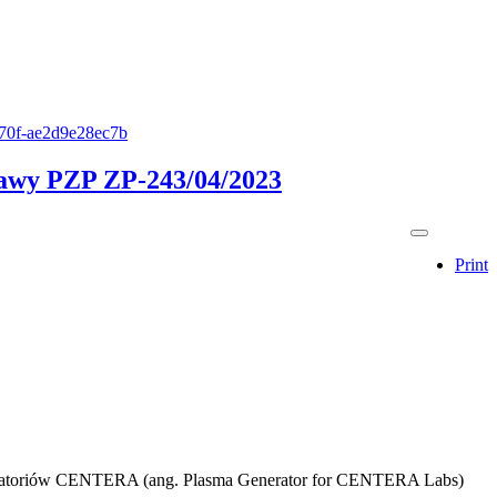
-b70f-ae2d9e28ec7b
stawy PZP ZP-243/04/2023
Print
aboratoriów CENTERA (ang. Plasma Generator for CENTERA Labs)