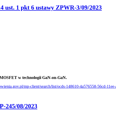
14 ust. 1 pkt 6 ustawy ZPWR-3/09/2023
h MOSFET w technologii GaN-on-GaN.
mowienia.gov.pl/mp-client/search/list/ocds-148610-4a576558-56cd-11e
ZP-245/08/2023