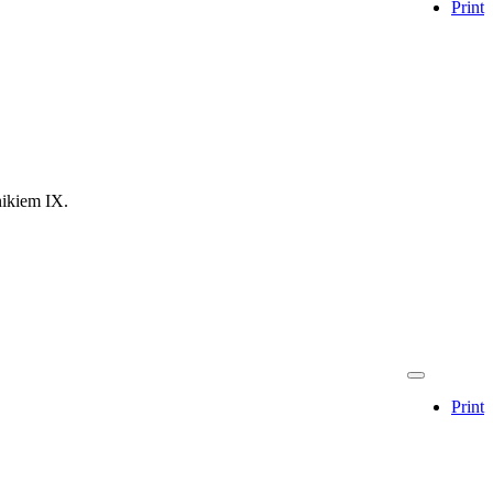
Print
ikiem IX.
Print