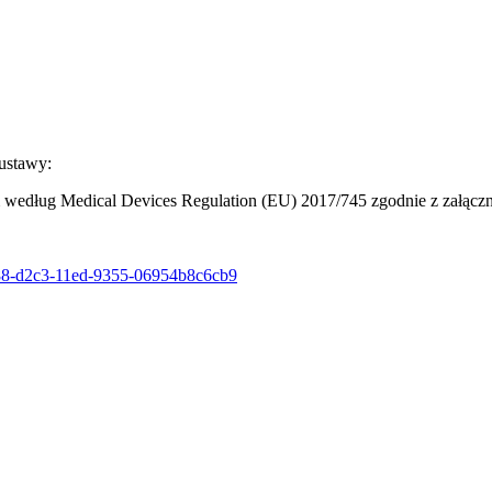
 ustawy:
według Medical Devices Regulation (EU) 2017/745 zgodnie z załączn
5d88-d2c3-11ed-9355-06954b8c6cb9