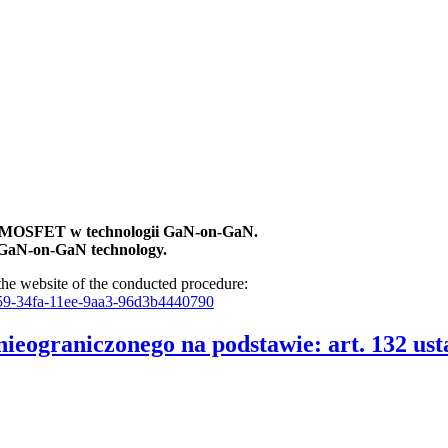
h MOSFET w technologii GaN-on-GaN.
n GaN-on-GaN technology.
he website of the conducted procedure:
9b59-34fa-11ee-9aa3-96d3b4440790
nieograniczonego na podstawie: art. 132 u