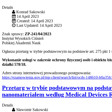
Details
Konrad Sakowski
14 April 2023
Created: 14 April 2023
Last Updated: 14 April 2023
Znak sprawy:
ZP-241/04/2023
Instytut Wysokich Ciśnień
Polskiej Akademii Nauk
Ogłasza przetarg w trybie podstawowym na podstawie art. 275 pkt 1
Wykonanie usługi w zakresie ochrony fizycznej osób i obiektu 
działki 578/18.
Adres strony internetowej prowadzonego postępowania:
https://ezamowienia.gov.pl/mp-client/search/list/ocds-148610-b0a3
Przetarg w trybie podstawowym na podstaw
nanomateriałem według Medical Devices Re
Details
Sławomir Sakowski