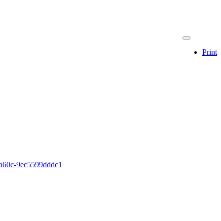
Print
e-a60c-9ec5599dddc1