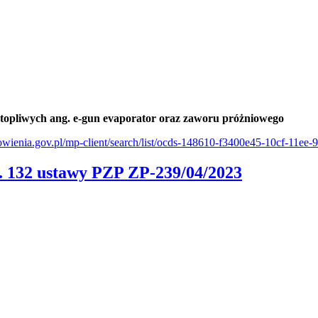
topliwych ang. e-gun evaporator oraz zaworu próżniowego
mowienia.gov.pl/mp-client/search/list/ocds-148610-f3400e45-10cf-11e
t. 132 ustawy PZP ZP-239/04/2023