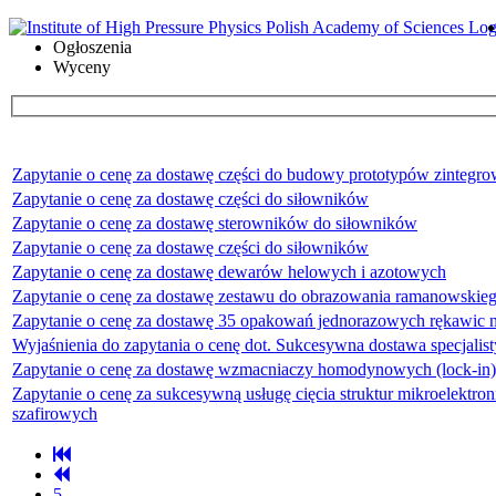
Ogłoszenia
Wyceny
Zapytanie o cenę za dostawę części do budowy prototypów zintegro
Zapytanie o cenę za dostawę części do siłowników
Zapytanie o cenę za dostawę sterowników do siłowników
Zapytanie o cenę za dostawę części do siłowników
Zapytanie o cenę za dostawę dewarów helowych i azotowych
Zapytanie o cenę za dostawę zestawu do obrazowania ramanowskieg
Zapytanie o cenę za dostawę 35 opakowań jednorazowych rękawic 
Wyjaśnienia do zapytania o cenę dot. Sukcesywna dostawa specjali
Zapytanie o cenę za dostawę wzmacniaczy homodynowych (lock-in)
Zapytanie o cenę za sukcesywną usługę cięcia struktur mikroelek
szafirowych
5