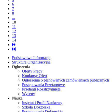
6
7
8
...
10
11
12
13
14
Podstawowe Informacje
Struktura Organizacyjna
Ogłoszenia
Oferty Pracy
Konkursy Ofert
Ogłoszenia o planowanych zamówieniach publicznych
Postępowania Przetargowe
Przetargi Rozstrzygnięte
Wyceny
Nauka
Instytut i Profil Naukowy
Szkoła Doktorska
Postępowania Doktorskie