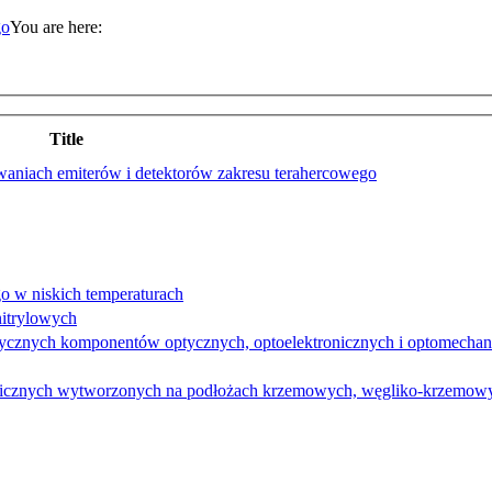
You are here:
Title
waniach emiterów i detektorów zakresu terahercowego
o w niskich temperaturach
nitrylowych
stycznych komponentów optycznych, optoelektronicznych i optomecha
tronicznych wytworzonych na podłożach krzemowych, węgliko-krzemowy