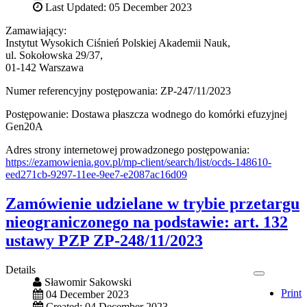
Last Updated: 05 December 2023
Zamawiający:
Instytut Wysokich Ciśnień Polskiej Akademii Nauk,
ul. Sokołowska 29/37,
01-142 Warszawa
Numer referencyjny postępowania: ZP-247/11/2023
Postępowanie: Dostawa płaszcza wodnego do komórki efuzyjnej
Gen20A
Adres strony internetowej prowadzonego postępowania:
https://ezamowienia.gov.pl/mp-client/search/list/ocds-148610-
eed271cb-9297-11ee-9ee7-e2087ac16d09
Zamówienie udzielane w trybie przetargu
nieograniczonego na podstawie: art. 132
ustawy PZP ZP-248/11/2023
Details
Sławomir Sakowski
Print
04 December 2023
Created: 04 December 2023