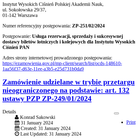
Instytut Wysokich Ciśnień Polskiej Akademii Nauk,
ul. Sokołowska 29/37,
01-142 Warszawa
Numer referencyjny postępowania:
ZP-251/02/2024
Postępowanie:
Usługa rezerwacji, sprzedaży i sukcesywnej
dostawy biletów lotniczych i kolejowych dla Instytutu Wysokich
Ciśnień PAN
Adres strony internetowej prowadzonego postępowania:
https://ezamowienia.gov.pl/mp-client/search/list/ocds-148610-
1aa56f37-d63e-11ee-a3b5-e25d731b0da9
Zamówienie udzielane w trybie przetargu
nieograniczonego na podstawie: art. 132
ustawy PZP ZP-249/01/2024
Details
Konrad Sakowski
Print
31 January 2024
Created: 31 January 2024
Last Updated: 31 January 2024