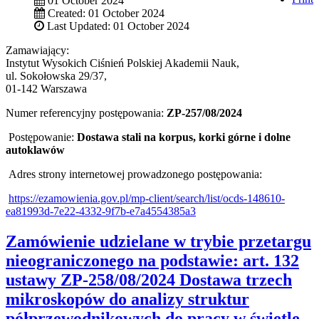
01 October 2024
Created: 01 October 2024
Last Updated: 01 October 2024
Zamawiający:
Instytut Wysokich Ciśnień Polskiej Akademii Nauk,
ul. Sokołowska 29/37,
01-142 Warszawa
Numer referencyjny postępowania:
ZP-257/08/2024
Postępowanie:
Dostawa stali na korpus, korki górne i dolne
autoklawów
Adres strony internetowej prowadzonego postępowania:
https://ezamowienia.gov.pl/mp-client/search/list/ocds-148610-
ea81993d-7e22-4332-9f7b-e7a4554385a3
Zamówienie udzielane w trybie przetargu
nieograniczonego na podstawie: art. 132
ustawy ZP-258/08/2024 Dostawa trzech
mikroskopów do analizy struktur
półprzewodnikowych do pracy w świetle