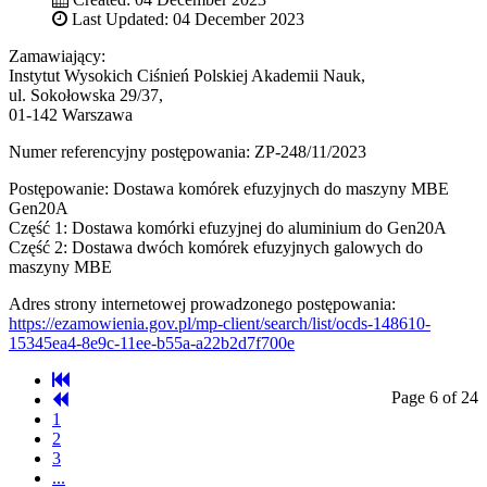
Last Updated: 04 December 2023
Zamawiający:
Instytut Wysokich Ciśnień Polskiej Akademii Nauk,
ul. Sokołowska 29/37,
01-142 Warszawa
Numer referencyjny postępowania: ZP-248/11/2023
Postępowanie: Dostawa komórek efuzyjnych do maszyny MBE
Gen20A
Część 1: Dostawa komórki efuzyjnej do aluminium do Gen20A
Część 2: Dostawa dwóch komórek efuzyjnych galowych do
maszyny MBE
Adres strony internetowej prowadzonego postępowania:
https://ezamowienia.gov.pl/mp-client/search/list/ocds-148610-
15345ea4-8e9c-11ee-b55a-a22b2d7f700e
Page 6 of 24
1
2
3
...