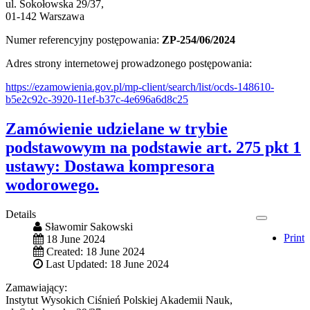
ul. Sokołowska 29/37,
01-142 Warszawa
Numer referencyjny postępowania:
ZP-254/06/2024
Adres strony internetowej prowadzonego postępowania:
https://ezamowienia.gov.pl/mp-client/search/list/ocds-148610-
b5e2c92c-3920-11ef-b37c-4e696a6d8c25
Zamówienie udzielane w trybie
podstawowym na podstawie art. 275 pkt 1
ustawy: Dostawa kompresora
wodorowego.
Details
Sławomir Sakowski
Print
18 June 2024
Created: 18 June 2024
Last Updated: 18 June 2024
Zamawiający:
Instytut Wysokich Ciśnień Polskiej Akademii Nauk,