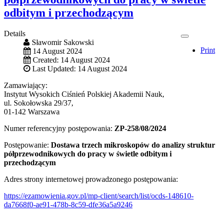
odbitym i przechodzącym
Details
Sławomir Sakowski
Print
14 August 2024
Created: 14 August 2024
Last Updated: 14 August 2024
Zamawiający:
Instytut Wysokich Ciśnień Polskiej Akademii Nauk,
ul. Sokołowska 29/37,
01-142 Warszawa
Numer referencyjny postępowania:
ZP-258/08/2024
Postępowanie:
Dostawa trzech mikroskopów do analizy struktur
półprzewodnikowych do pracy w świetle odbitym i
przechodzącym
Adres strony internetowej prowadzonego postępowania:
https://ezamowienia.gov.pl/mp-client/search/list/ocds-148610-
da7668f0-ae91-478b-8c59-dfe36a5a9246