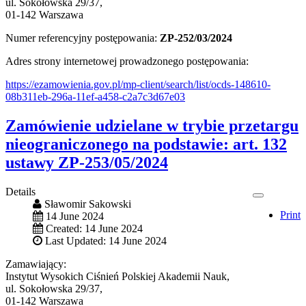
ul. Sokołowska 29/37,
01-142 Warszawa
Numer referencyjny postępowania:
ZP-252/03/2024
Adres strony internetowej prowadzonego postępowania:
https://ezamowienia.gov.pl/mp-client/search/list/ocds-148610-
08b311eb-296a-11ef-a458-c2a7c3d67e03
Zamówienie udzielane w trybie przetargu
nieograniczonego na podstawie: art. 132
ustawy ZP-253/05/2024
Details
Sławomir Sakowski
Print
14 June 2024
Created: 14 June 2024
Last Updated: 14 June 2024
Zamawiający:
Instytut Wysokich Ciśnień Polskiej Akademii Nauk,
ul. Sokołowska 29/37,
01-142 Warszawa