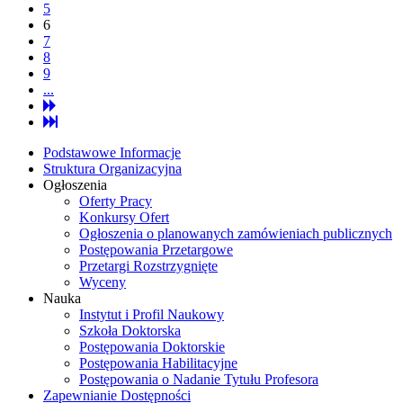
5
6
7
8
9
...
Podstawowe Informacje
Struktura Organizacyjna
Ogłoszenia
Oferty Pracy
Konkursy Ofert
Ogłoszenia o planowanych zamówieniach publicznych
Postępowania Przetargowe
Przetargi Rozstrzygnięte
Wyceny
Nauka
Instytut i Profil Naukowy
Szkoła Doktorska
Postępowania Doktorskie
Postępowania Habilitacyjne
Postępowania o Nadanie Tytułu Profesora
Zapewnianie Dostępności