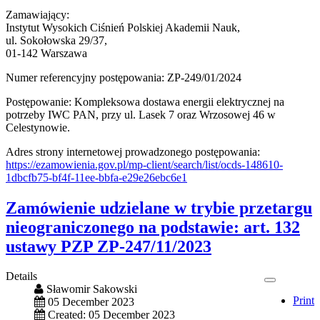
Zamawiający:
Instytut Wysokich Ciśnień Polskiej Akademii Nauk,
ul. Sokołowska 29/37,
01-142 Warszawa
Numer referencyjny postępowania: ZP-249/01/2024
Postępowanie: Kompleksowa dostawa energii elektrycznej na
potrzeby IWC PAN, przy ul. Lasek 7 oraz Wrzosowej 46 w
Celestynowie.
Adres strony internetowej prowadzonego postępowania:
https://ezamowienia.gov.pl/mp-client/search/list/ocds-148610-
1dbcfb75-bf4f-11ee-bbfa-e29e26ebc6e1
Zamówienie udzielane w trybie przetargu
nieograniczonego na podstawie: art. 132
ustawy PZP ZP-247/11/2023
Details
Sławomir Sakowski
Print
05 December 2023
Created: 05 December 2023