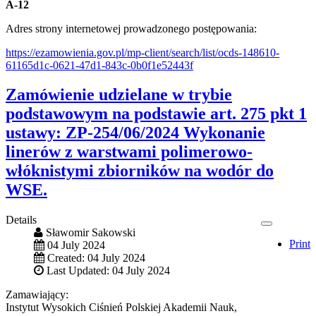
A-12
Adres strony internetowej prowadzonego postępowania:
https://ezamowienia.gov.pl/mp-client/search/list/ocds-148610-
61165d1c-0621-47d1-843c-0b0f1e52443f
Zamówienie udzielane w trybie
podstawowym na podstawie art. 275 pkt 1
ustawy: ZP-254/06/2024 Wykonanie
linerów z warstwami polimerowo-
włóknistymi zbiorników na wodór do
WSE.
Details
Sławomir Sakowski
Print
04 July 2024
Created: 04 July 2024
Last Updated: 04 July 2024
Zamawiający:
Instytut Wysokich Ciśnień Polskiej Akademii Nauk,