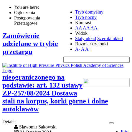
You are here:
Tryb domyślny
Ogłoszenia
Tryb nocny
Postępowania
Kontrast
Przetargowe
AA
AA
AA
Widok
Zamówienie
Stały układ
Szeroki układ
udzielane w trybie
Rozmiar czcionki
A-
A
A+
przetargu
nieograniczonego na
podstawie: art. 132 ustawy
ZP-257/08/2024 Dostawa
stali na korpus, korki górne i dolne
autoklawów
Details
Sławomir Sakowski
Print